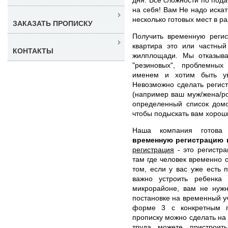
на себя! Вам Не надо иска
несколько готовых мест в р
ЗАКАЗАТЬ ПРОПИСКУ
Получить временную регис
квартира это или частный
КОНТАКТЫ
жилплощади. Мы отказыва
"резиновых", проблемны
именем и хотим быть ув
Невозможно сделать регист
(например ваш муж/жена/ро
определенный список домо
чтобы подыскать вам хорош
Наша компания готов
временную регистрацию 
регистрация
- это регистра
там где человек временно 
том, если у вас уже есть 
важно устроить ребенка
микрорайоне, вам не нужн
постановке на временный у
форме 3 с конкретным п
прописку можно сделать на 
труда можете пристроит