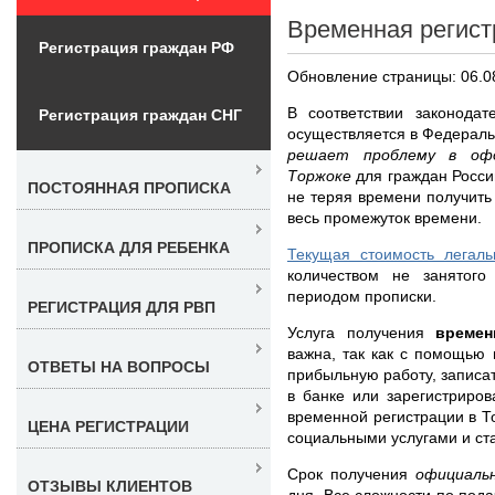
Временная регист
Регистрация граждан РФ
Обновление страницы: 06.0
В соответствии законодат
Регистрация граждан СНГ
осуществляется в Федерал
решает проблему в офо
Торжоке
для граждан Росси
ПОСТОЯННАЯ ПРОПИСКА
не теряя времени получить
весь промежуток времени.
ПРОПИСКА ДЛЯ РЕБЕНКА
Текущая стоимость легаль
количеством не занятого
периодом прописки.
РЕГИСТРАЦИЯ ДЛЯ РВП
Услуга получения
време
важна, так как с помощью 
ОТВЕТЫ НА ВОПРОСЫ
прибыльную работу, записат
в банке или зарегистриро
временной регистрации в Т
ЦЕНА РЕГИСТРАЦИИ
социальными услугами и с
Срок получения
официаль
ОТЗЫВЫ КЛИЕНТОВ
дня. Все сложности по по